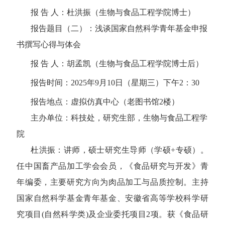
报 告 人
：
杜洪振
（
生物与食品工程学院
博士
）
报告题目
（
二
）
：浅谈国家自然科学青年基金申报
书撰写心得与体会
报 告 人：
胡孟凯
（
生物与食品工程学院
博士后
）
报告时间：
202
5
年
9
月
10
日（星期
三
）
下
午
2
：
30
报告地点：
虚拟仿真中心（老图书馆
2楼）
主办单位：科技处，研究生部
，
生物与食品工程学
院
杜洪振：讲师，硕士研究生导师（学硕
+专硕）。
任中国畜产品加工学会会员，《食品研究与开发》青
年编委，主要研究方向为肉品加工与品质控制。主持
国家自然科学基金青年基金、安徽省高等学校科学研
究项目(自然科学类)及企业委托项目2项。获《食品研